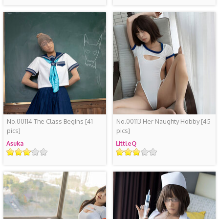
级
级
No.00114 The Class Begins
[41
No.00113 Her Naughty Hobby
[45
pics]
pics]
Asuka
LittleQ
评
评
级
级