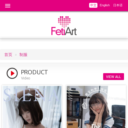
中文
English
日本语
首页
制服
面
包
PRODUCT
VIEW ALL
屑
Video