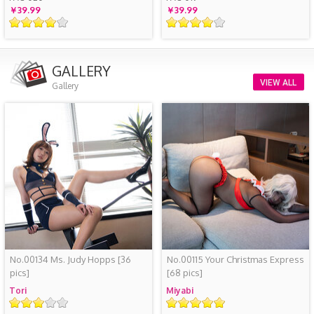
￥39.99
￥39.99
GALLERY
VIEW ALL
Gallery
No.00134 Ms. Judy Hopps
[36
No.00115 Your Christmas Express
pics]
[68 pics]
Tori
Miyabi
评
评