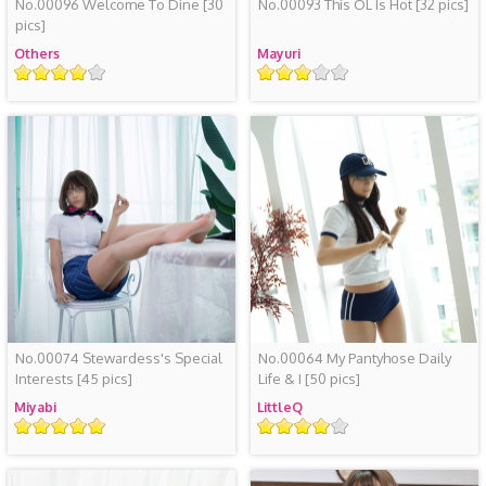
No.00096 Welcome To Dine
[30
No.00093 This OL Is Hot
[32 pics]
pics]
Others
Mayuri
评
评
级
级
No.00074 Stewardess's Special
No.00064 My Pantyhose Daily
Interests
[45 pics]
Life & I
[50 pics]
Miyabi
LittleQ
评
评
级
级