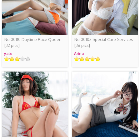
No.00110 Daytime Race Queen
No.00102 Special Care Services
[32 pics]
[36 pics]
yalo
Arina
评
评
级
级